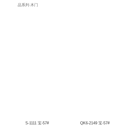
品系列·木门
S-1111 宝-57#
QK6-2149 宝-57#